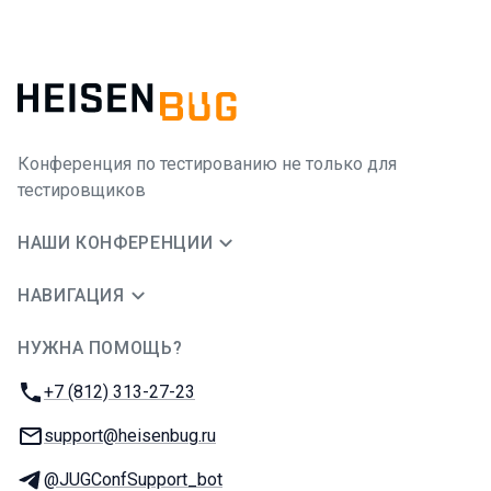
Конференция по тестированию не только для
тестировщиков
НАШИ КОНФЕРЕНЦИИ
НАВИГАЦИЯ
НУЖНА ПОМОЩЬ?
JUG Ru Group
Телефон:
+7 (812) 313-27-23
E-mail:
support@heisenbug.ru
Телеграм:
@JUGConfSupport_bot