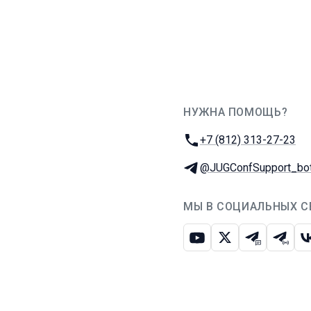
НУЖНА ПОМОЩЬ?
JUG Ru Group
Телефон:
+7 (812) 313-27-23
Телеграм:
@JUGConfSupport_bo
МЫ В СОЦИАЛЬНЫХ С
Ютуб
Икс
Телеграм-
Телег