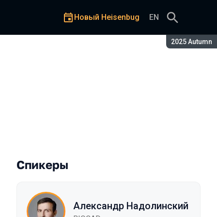
Новый Heisenbug
EN
Сезон:
2025 Autumn
ва
Спикеры
Александр Надолинский