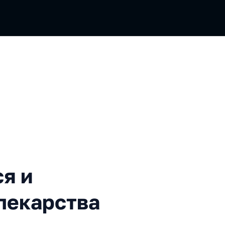
тестируются новые лекарст
я и
лекарства