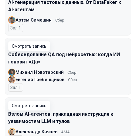
AI-генерация тестовых данных. От DataFaker к
AI-агентам
Артем Симешин
Сбер
Зал 1
Смотреть запись
Собеседование QA под нейросетью: когда ИИ
говорит «Да»
Михаил Новотарский
Сбер
Евгений Гребенщиков
Сбер
Зал 1
Смотреть запись
Взлом AI-агентов: прикладная инструкция к
уязвимостям LLM и тулов
Александр Князев
AMA