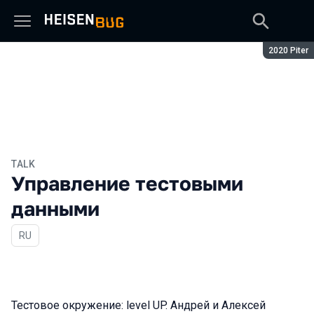
Season:
2020 Piter
TALK
Управление тестовыми
данными
In Russian
RU
Тестовое окружение: level UP. Андрей и Алексей