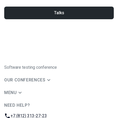
Talks
Software testing conference
OUR CONFERENCES
MENU
NEED HELP?
JUG Ru Group
Phone:
+7 (812) 313-27-23