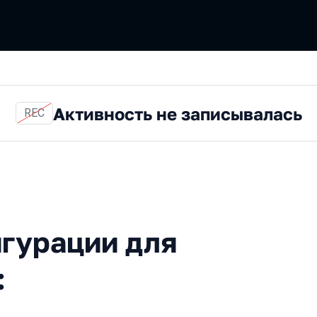
Активность не записывалась
REC
ции для Java-разработчико
гурации для
: