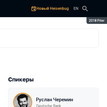
Новый Heisenbug
EN
Сезон:
2018 Piter
в: практический опыт
Спикеры
Руслан Черемин
Deutsche Bank