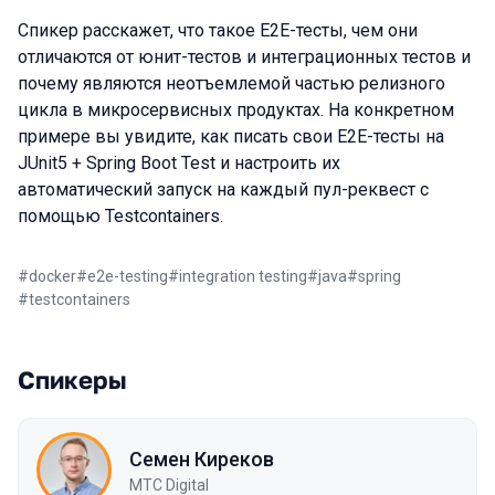
Спикер расскажет, что такое E2E-тесты, чем они
отличаются от юнит-тестов и интеграционных тестов и
почему являются неотъемлемой частью релизного
цикла в микросервисных продуктах. На конкретном
примере вы увидите, как писать свои E2E-тесты на
JUnit5 + Spring Boot Test и настроить их
автоматический запуск на каждый пул-реквест с
помощью Testcontainers.
#
docker
#
e2e-testing
#
integration testing
#
java
#
spring
#
testcontainers
Спикеры
Семен Киреков
МТС Digital