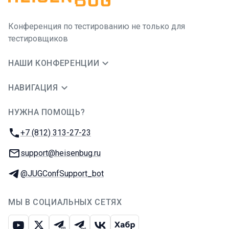
Конференция по тестированию не только для
тестировщиков
НАШИ КОНФЕРЕНЦИИ
НАВИГАЦИЯ
НУЖНА ПОМОЩЬ?
JUG Ru Group
Телефон:
+7 (812) 313-27-23
E-mail:
support@heisenbug.ru
Телеграм:
@JUGConfSupport_bot
МЫ В СОЦИАЛЬНЫХ СЕТЯХ