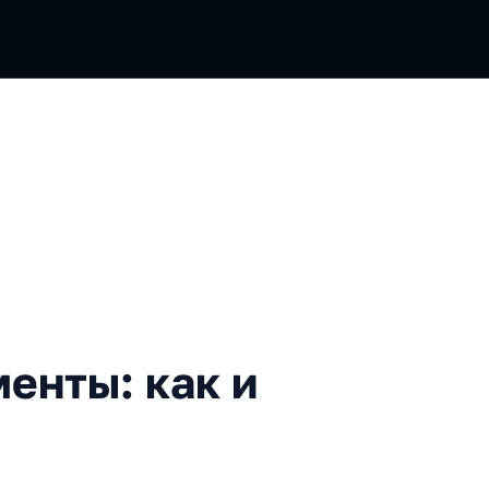
 как и зачем их приручать
енты: как и