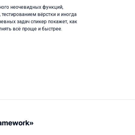
много неочевидных функций,
 тестированием вёрстки и иногда
невных задач спикер покажет, как
нять всё проще и быстрее.
ramework»