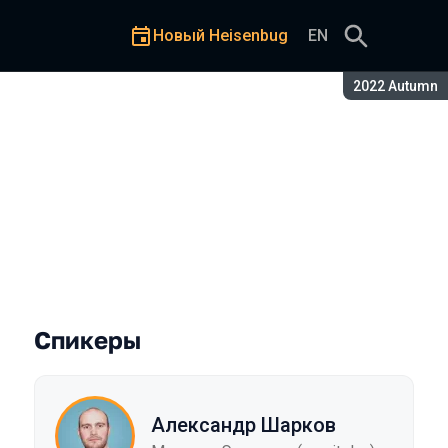
Новый Heisenbug
EN
Сезон:
2022 Autumn
мере Azure DevOps
Спикеры
Александр Шарков