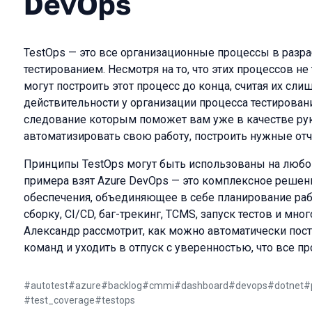
DevOps
TestOps — это все организационные процессы в разра
тестированием. Несмотря на то, что этих процессов не
могут построить этот процесс до конца, считая их сл
действительности у организации процесса тестирован
следование которым поможет вам уже в качестве рук
автоматизировать свою работу, построить нужные отч
Принципы TestOps могут быть использованы на любой
примера взят Azure DevOps — это комплексное решен
обеспечения, объединяющее в себе планирование раб
сборку, CI/CD, баг-трекинг, TCMS, запуск тестов и мно
Александр рассмотрит, как можно автоматически пос
команд и уходить в отпуск с уверенностью, что все п
#
autotest
#
azure
#
backlog
#
cmmi
#
dashboard
#
devops
#
dotnet
#
#
test_coverage
#
testops