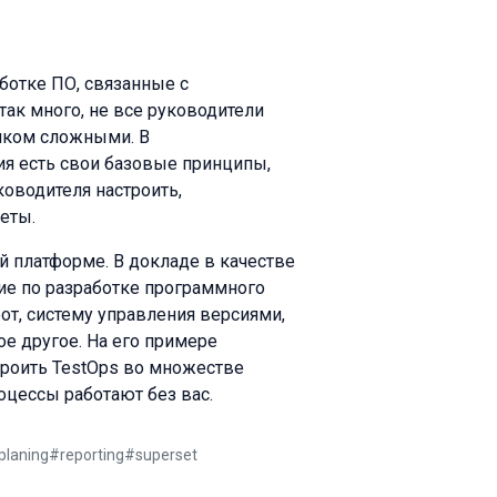
ботке ПО, связанные с
 так много, не все руководители
ишком сложными. В
ия есть свои базовые принципы,
оводителя настроить,
еты.
 платформе. В докладе в качестве
ие по разработке программного
от, систему управления версиями,
гое другое. На его примере
троить TestOps во множестве
роцессы работают без вас.
planing
#
reporting
#
superset