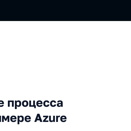
цесса тестирования на при
е процесса
имере Azure