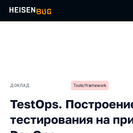
ДОКЛАД
Tools/framework
TestOps. Построение про
TestOps. Построени
тестирования на пр