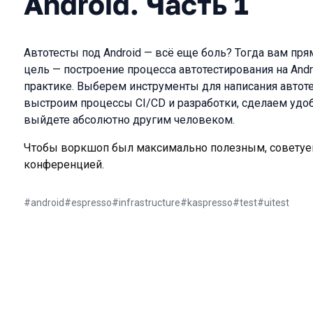
Android. Часть 1
Автотесты под Android — всё еще боль? Тогда вам пря
цель — построение процесса автотестирования на Andro
практике. Выберем инструменты для написания автоте
выстроим процессы CI/CD и разработки, сделаем удо
выйдете абсолютно другим человеком.
Чтобы воркшоп был максимально полезным, советуе
конференцией.
#
android
#
espresso
#
infrastructure
#
kaspresso
#
test
#
uitest