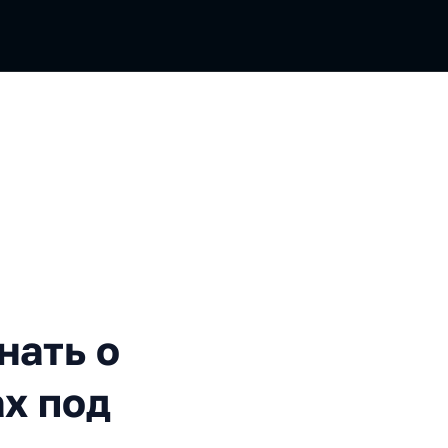
о Kaspresso и UI-тестах под
нать о
ах под