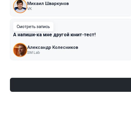
Михаил Шваркунов
VK
Смотреть запись
А напиши-ка мне другой юнит-тест!
Александр Колесников
SM Lab