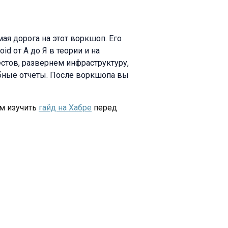
мая дорога на этот воркшоп. Его
id от А до Я в теории и на
стов, развернем инфраструктуру,
бные отчеты. После воркшопа вы
м изучить
гайд на Хабре
перед