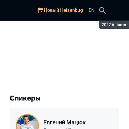
Новый Heisenbug
EN
Сезон:
2022 Autumn
 Android. Часть 1
Спикеры
Евгений Мацюк