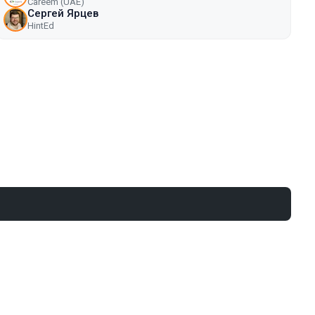
Careem (UAE)
Сергей Ярцев
HintEd