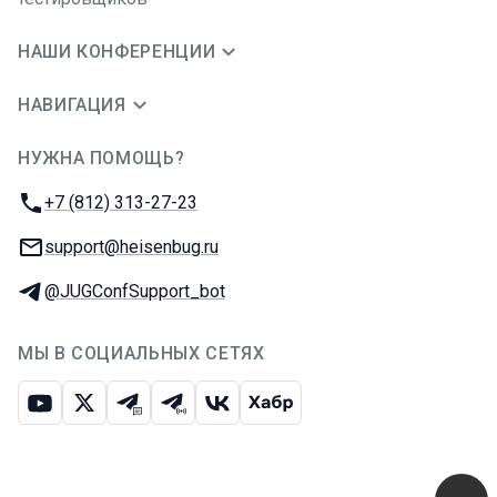
НАШИ КОНФЕРЕНЦИИ
НАВИГАЦИЯ
НУЖНА ПОМОЩЬ?
JUG Ru Group
Телефон:
+7 (812) 313-27-23
E-mail:
support@heisenbug.ru
Телеграм:
@JUGConfSupport_bot
МЫ В СОЦИАЛЬНЫХ СЕТЯХ
Ютуб
Икс
Телеграм-чат
Телеграм-канал
ВКонтакте
Хабр