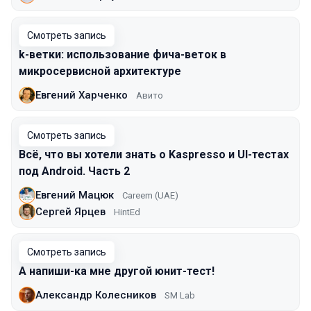
Смотреть запись
k-ветки: использование фича-веток в
микросервисной архитектуре
Евгений Харченко
Авито
Смотреть запись
Всё, что вы хотели знать о Kaspresso и UI-тестах
под Android. Часть 2
Евгений Мацюк
Careem (UAE)
Сергей Ярцев
HintEd
Смотреть запись
А напиши-ка мне другой юнит-тест!
Александр Колесников
SM Lab