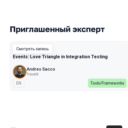
Приглашенный эксперт
Выступления в сезоне 2024 Spring
Смотреть запись
Events: Love Triangle in Integration Testing
Andres Sacco
TravelX
На английском языке
EN
Tools/Frameworks