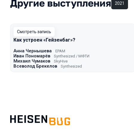
Другие выступления
2021
Смотреть запись
Как устроен «Гейзенбаг»?
Анна Чернышева
EPAM
Иван Пономарёв
Synthesized / МФТИ
Михаил Чумаков
SkyHive
Всеволод Брекелов
Synthesized