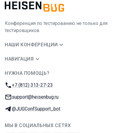
Конференция по тестированию не только для
тестировщиков
НАШИ КОНФЕРЕНЦИИ
НАВИГАЦИЯ
НУЖНА ПОМОЩЬ?
JUG Ru Group
Телефон:
+7 (812) 313-27-23
E-mail:
support@heisenbug.ru
Телеграм:
@JUGConfSupport_bot
МЫ В СОЦИАЛЬНЫХ СЕТЯХ