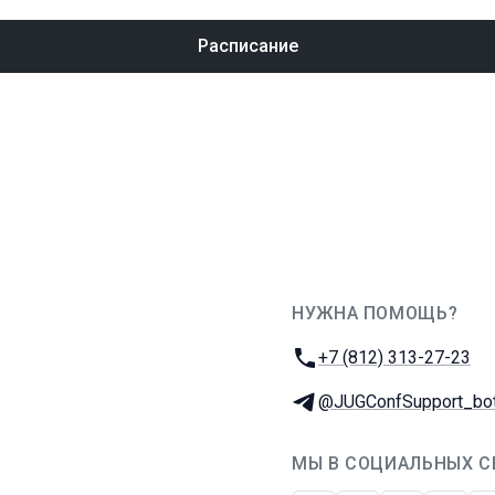
Расписание
НУЖНА ПОМОЩЬ?
JUG Ru Group
Телефон:
+7 (812) 313-27-23
Телеграм:
@JUGConfSupport_bo
МЫ В СОЦИАЛЬНЫХ С