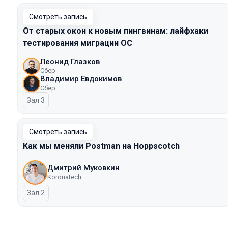
Смотреть запись
От старых окон к новым пингвинам: лайфхаки
тестирования миграции ОС
Леонид Глазков
Сбер
Владимир Евдокимов
Сбер
Зал 3
Смотреть запись
Как мы меняли Postman на Hoppscotch
Дмитрий Муковкин
Koronatech
Зал 2