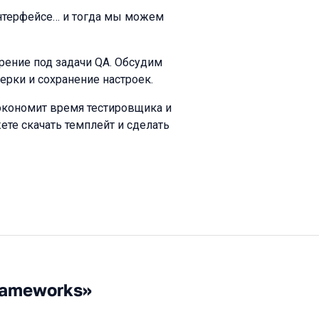
интерфейсе… и тогда мы можем
рение под задачи QA. Обсудим
ерки и сохранение настроек.
экономит время тестировщика и
ете скачать темплейт и сделать
rameworks»