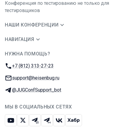
Конференция по тестированию не только для
тестировщиков
НАШИ КОНФЕРЕНЦИИ
НАВИГАЦИЯ
НУЖНА ПОМОЩЬ?
JUG Ru Group
Телефон:
+7 (812) 313-27-23
E-mail:
support@heisenbug.ru
Телеграм:
@JUGConfSupport_bot
МЫ В СОЦИАЛЬНЫХ СЕТЯХ
Ютуб
Икс
Телеграм-чат
Телеграм-канал
ВКонтакте
Хабр