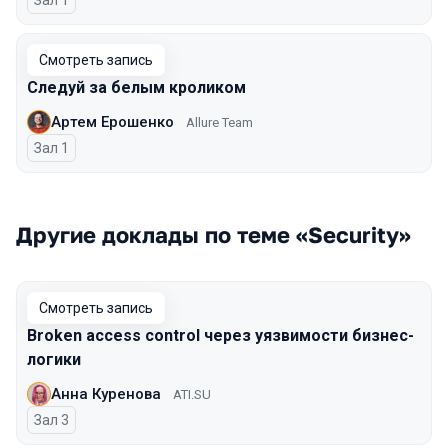
Зал 1
Смотреть запись
Следуй за белым кроликом
Артем Ерошенко
Allure Team
Зал 1
Другие доклады по теме «Security»
Смотреть запись
Broken access control через уязвимости бизнес-
логики
Анна Куренова
ATI.SU
Зал 3