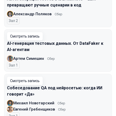
превращают ручные сценарии в код
Александр Поляков
Сбер
Зал 2
Смотреть запись
AI-генерация тестовых данных. От DataFaker к
AI-агентам
Артем Симешин
Сбер
Зал 1
Смотреть запись
Собеседование QA под нейросетью: когда ИИ
говорит «Да»
Михаил Новотарский
Сбер
Евгений Гребенщиков
Сбер