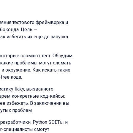
ияния тестового фреймворка и
 бэкенда. Цель —
ак избегать их еще до запуска
 которые сломают тест. Обсудим
м, какие проблемы могут сломать
 и окружение. Как искать такие
free кода.
матику flaky, вызванного
ерем конкретные код-кейсы:
к ее избежать. В заключении вы
нутых проблем.
 разработчики, Python SDETы и
or-специалисты смогут