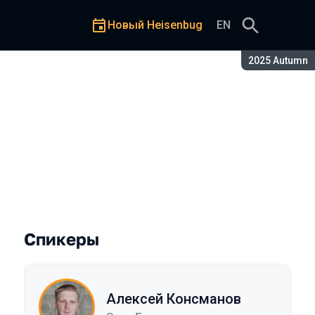
Новый Heisenbug
EN
Сезон:
2025 Autumn
ckend-автотесты
Спикеры
Алексей Консманов