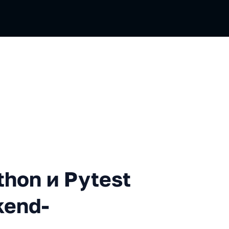
и Pytest могут поломать ba
hon и Pytest
kend-