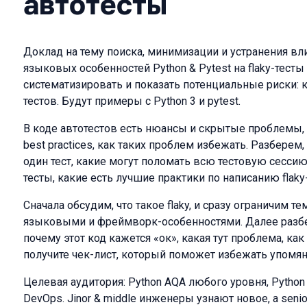
автотесты
Доклад на тему поиска, минимизации и устранения вл
языковых особенностей Python & Pytest на flaky-тесты
систематизировать и показать потенциальные риски: к
тестов. Будут примеры с Python 3 и pytest.
В коде автотестов есть нюансы и скрытые проблемы,
best practices, как таких проблем избежать. Разбере
один тест, какие могут поломать всю тестовую сессию
тесты, какие есть лучшие практики по написанию flaky-
Сначала обсудим, что такое flaky, и сразу ограничим те
языковыми и фреймворк-особенностями. Далее разб
почему этот код кажется «ок», какая тут проблема, ка
получите чек-лист, который поможет избежать упомя
Целевая аудитория: Python AQA любого уровня, Python
DevOps. Jinor & middle инженеры узнают новое, а seni