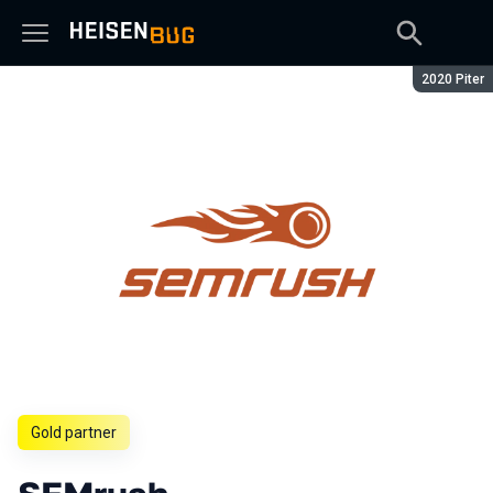
Season:
2020 Piter
Gold partner