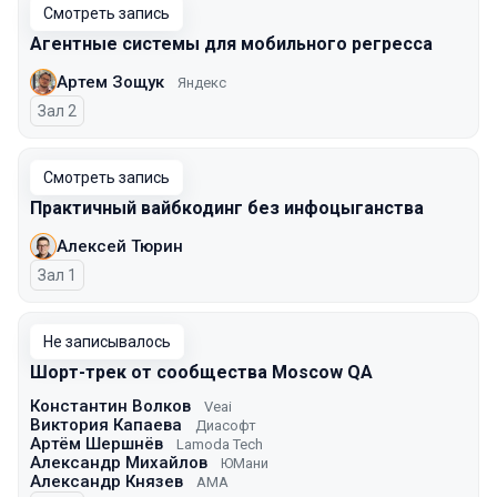
Смотреть запись
Агентные системы для мобильного регресса
Артем Зощук
Яндекс
Зал 2
Смотреть запись
Практичный вайбкодинг без инфоцыганства
Алексей Тюрин
Зал 1
Не записывалось
Шорт-трек от сообщества Moscow QA
Константин Волков
Veai
Виктория Капаева
Диасофт
Артём Шершнёв
Lamoda Tech
Александр Михайлов
ЮМани
Александр Князев
AMA