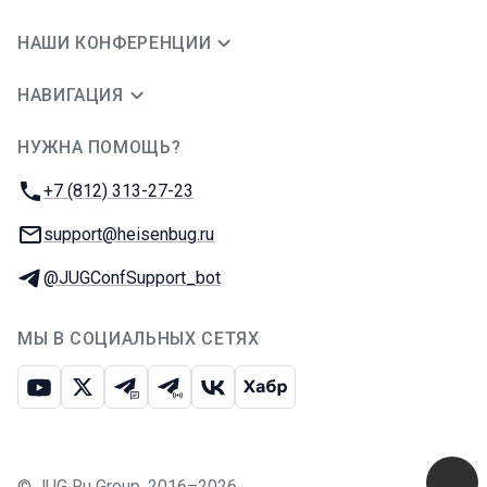
НАШИ КОНФЕРЕНЦИИ
НАВИГАЦИЯ
НУЖНА ПОМОЩЬ?
JUG Ru Group
Телефон:
+7 (812) 313-27-23
E-mail:
support@heisenbug.ru
Телеграм:
@JUGConfSupport_bot
МЫ В СОЦИАЛЬНЫХ СЕТЯХ
Ютуб
Икс
Телеграм-чат
Телеграм-канал
ВКонтакте
Хабр
©
JUG Ru Group
,
2016–2026