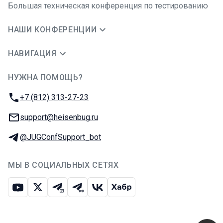
Большая техническая конференция по тестированию
НАШИ КОНФЕРЕНЦИИ
НАВИГАЦИЯ
НУЖНА ПОМОЩЬ?
JUG Ru Group
Телефон:
+7 (812) 313-27-23
E-mail:
support@heisenbug.ru
Телеграм:
@JUGConfSupport_bot
МЫ В СОЦИАЛЬНЫХ СЕТЯХ
Ютуб
Икс
Телеграм-чат
Телеграм-канал
ВКонтакте
Хабр