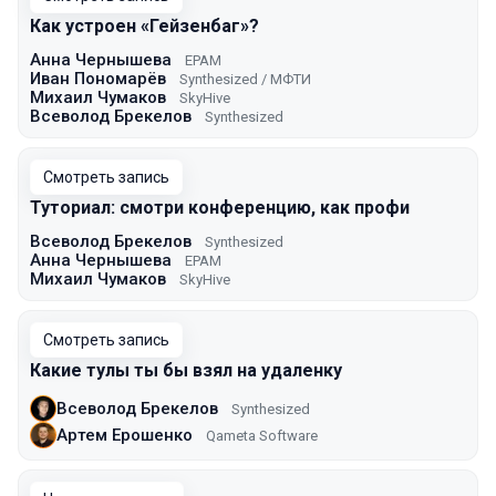
Как устроен «Гейзенбаг»?
Анна Чернышева
EPAM
Иван Пономарёв
Synthesized / МФТИ
Михаил Чумаков
SkyHive
Всеволод Брекелов
Synthesized
Смотреть запись
Туториал: смотри конференцию, как профи
Всеволод Брекелов
Synthesized
Анна Чернышева
EPAM
Михаил Чумаков
SkyHive
Смотреть запись
Какие тулы ты бы взял на удаленку
Всеволод Брекелов
Synthesized
Артем Ерошенко
Qameta Software