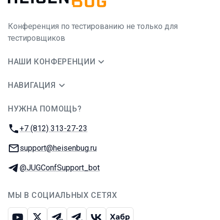
Конференция по тестированию не только для
тестировщиков
НАШИ КОНФЕРЕНЦИИ
НАВИГАЦИЯ
НУЖНА ПОМОЩЬ?
JUG Ru Group
Телефон:
+7 (812) 313-27-23
E-mail:
support@heisenbug.ru
Телеграм:
@JUGConfSupport_bot
МЫ В СОЦИАЛЬНЫХ СЕТЯХ