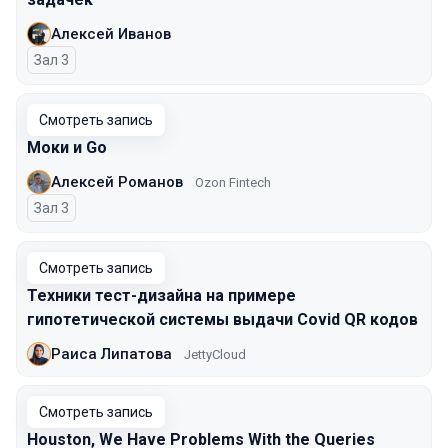
Алексей Иванов
Зал 3
Смотреть запись
Моки и Go
Алексей Романов
Ozon Fintech
Зал 3
Смотреть запись
Техники тест-дизайна на примере
гипотетической системы выдачи Covid QR кодов
Раиса Липатова
JettyCloud
Смотреть запись
Houston, We Have Problems With the Queries