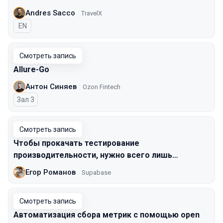
Andres Sacco
TravelX
На английском языке
EN
Смотреть запись
Allure-Go
Антон Синяев
Ozon Fintech
Зал 3
Смотреть запись
Чтобы прокачать тестирование
производительности, нужно всего лишь…
Егор Романов
Supabase
Смотреть запись
Автоматизация сбора метрик с помощью open