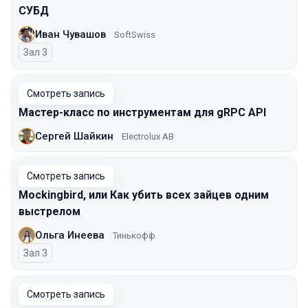
СУБД
Иван Чувашов
SoftSwiss
Зал 3
Смотреть запись
Мастер-класс по инструментам для gRPC API
Сергей Шайкин
Electrolux AB
Смотреть запись
Mockingbird, или Как убить всех зайцев одним
выстрелом
Ольга Инеева
Тинькофф
Зал 3
Смотреть запись