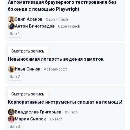
Автоматизация браузерного тестирования без
бэкенда с помощью Playwright
Эдип Асанов
Ozon Fintech
Антон Виноградов
Ozon Fintech
Зал 1
Смотреть запись
Невыносимая легкость ведения заметок
Илья Синюк
Астрал-софт
Зал 2
Смотреть запись
Корпоративные инструменты спешат на помощь!
Владислав Григорьев
X5 Tech
Мария Снопок
X5 Tech
Зал 3