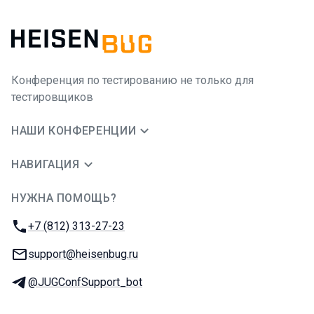
Конференция по тестированию не только для
тестировщиков
НАШИ КОНФЕРЕНЦИИ
НАВИГАЦИЯ
НУЖНА ПОМОЩЬ?
JUG Ru Group
Телефон:
+7 (812) 313-27-23
E-mail:
support@heisenbug.ru
Телеграм:
@JUGConfSupport_bot