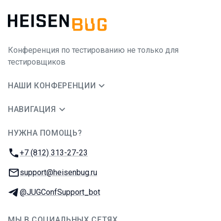
Конференция по тестированию не только для
тестировщиков
НАШИ КОНФЕРЕНЦИИ
НАВИГАЦИЯ
НУЖНА ПОМОЩЬ?
JUG Ru Group
Телефон:
+7 (812) 313-27-23
E-mail:
support@heisenbug.ru
Телеграм:
@JUGConfSupport_bot
МЫ В СОЦИАЛЬНЫХ СЕТЯХ