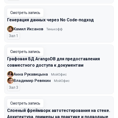
Смотреть запись
Генерация данных через No Code-подход
Камил Иксанов
Тинькофф
Зал 1
Смотреть запись
Графовая БД ArangoDB для предоставления
совместного доступа к документам
Анна Рукавицына
МойОфис
Владимир Ревякин
МойОфис
Зал 3
Смотреть запись
Слоеный фреймворк автотестирования на стеке.
Архитектура, примеры на практике и подводные