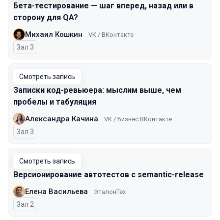
Бета-тестирование — шаг вперед, назад или в
сторону для QA?
Михаил Кошкин
VK / ВКонтакте
Зал 3
Смотреть запись
Записки код-ревьюера: мыслим выше, чем
пробелы и табуляция
Александра Качина
VK / Бизнес ВКонтакте
Зал 3
Смотреть запись
Версионирование автотестов с semantic-release
Елена Васильева
ЭталонТех
Зал 2