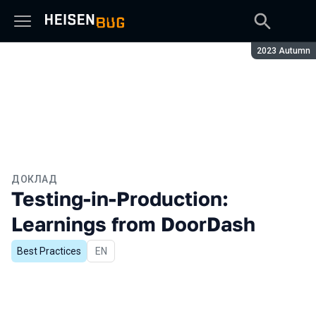
Сезон:
2023 Autumn
ДОКЛАД
Testing-in-Production:
Learnings from DoorDash
Best Practices
На английском языке
EN