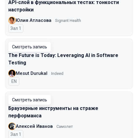
API-слой в функциональных тестах: тонкости
настройки
Юлия Атласова
Signant Health
Зал 1
Смотреть запись
The Future is Today: Leveraging AI in Software
Testing
Mesut Durukal
Indeed
На английском языке
EN
Смотреть запись
Браузерные инструменты на страже
перформанса
Алексей Иванов
Самолет
Зал 1