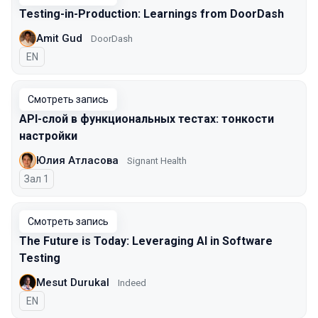
Testing-in-Production: Learnings from DoorDash
Amit Gud
DoorDash
На английском языке
EN
Смотреть запись
API-слой в функциональных тестах: тонкости
настройки
Юлия Атласова
Signant Health
Зал 1
Смотреть запись
The Future is Today: Leveraging AI in Software
Testing
Mesut Durukal
Indeed
На английском языке
EN