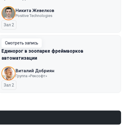
Никита Жевелков
Positive Technologies
Зал 2
Смотреть запись
Единорог в зоопарке фреймворков
автоматизации
Виталий Добриян
Группа «Рексофт»
Зал 2