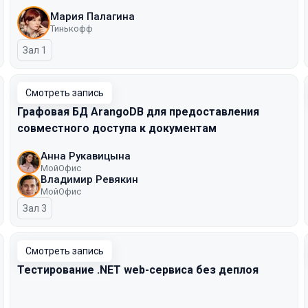
Мария Палагина
Тинькофф
Зал 1
Смотреть запись
Графовая БД ArangoDB для предоставления
совместного доступа к документам
Анна Рукавицына
МойОфис
Владимир Ревякин
МойОфис
Зал 3
Смотреть запись
Тестирование .NET web-сервиса без деплоя