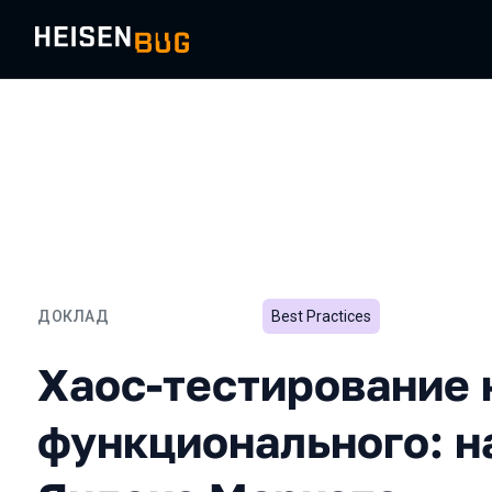
ДОКЛАД
Best Practices
Хаос-тестирование как ч
Хаос-тестирование 
функционального: н