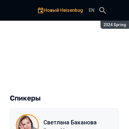
Новый Heisenbug
EN
Сезон:
2024 Spring
 опыт в Яндекс Маркете
Спикеры
Светлана Баканова