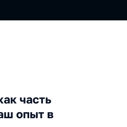
асть функционального: наш
как часть
аш опыт в