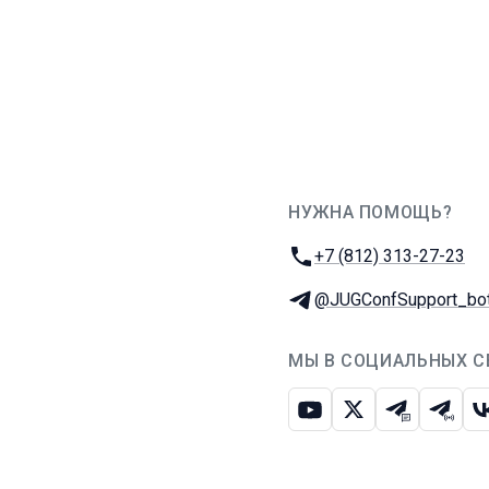
НУЖНА ПОМОЩЬ?
JUG Ru Group
Телефон:
+7 (812) 313-27-23
Телеграм:
@JUGConfSupport_bo
МЫ В СОЦИАЛЬНЫХ С
Ютуб
Икс
Телеграм-
Телег