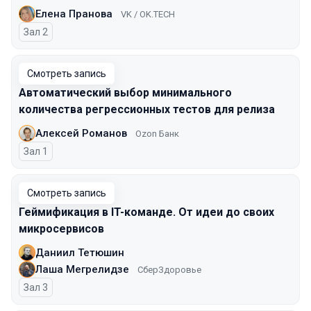
Елена Пранова
VK / OK.TECH
Зал 2
Смотреть запись
Автоматический выбор минимального
количества регрессионных тестов для релиза
Алексей Романов
Ozon Банк
Зал 1
Смотреть запись
Геймификация в IT-команде. От идеи до своих
микросервисов
Даниил Тетюшин
Лаша Мегрелидзе
СберЗдоровье
Зал 3