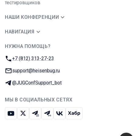
тестировщиков
НАШИ КОНФЕРЕНЦИИ
НАВИГАЦИЯ
НУЖНА ПОМОЩЬ?
JUG Ru Group
Телефон:
+7 (812) 313-27-23
E-mail:
support@heisenbug.ru
Телеграм:
@JUGConfSupport_bot
МЫ В СОЦИАЛЬНЫХ СЕТЯХ
Ютуб
Икс
Телеграм-чат
Телеграм-канал
ВКонтакте
Хабр