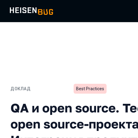
ДОКЛАД
Best Practices
QA и open source. Тести
QA и open source. Т
open source-проекта