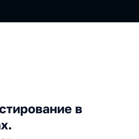
рование в open source-прое
естирование в
х.