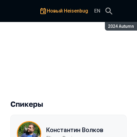
Новый Heisenbug
EN
Сезон:
2024 Autumn
ктах. Интеграция продуктов
Спикеры
Константин Волков