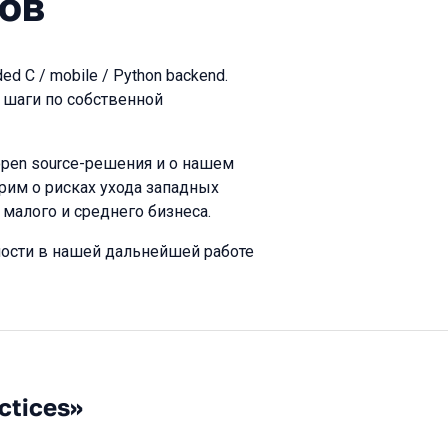
ов
d C / mobile / Python backend.
 шаги по собственной
open source-решения и о нашем
им о рисках ухода западных
 малого и среднего бизнеса.
ности в нашей дальнейшей работе
ctices»