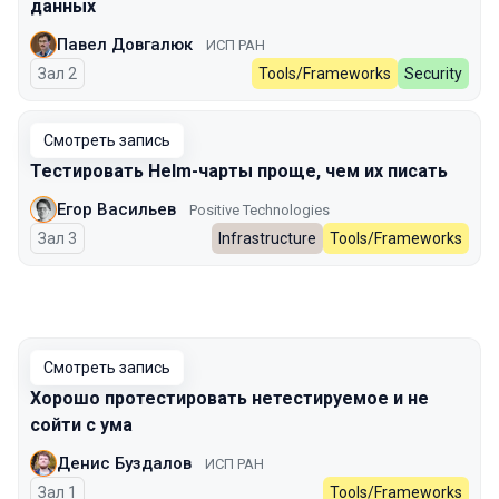
данных
Павел Довгалюк
ИСП РАН
Зал 2
Tools/Frameworks
Security
Смотреть запись
Тестировать Helm-чарты проще, чем их писать
Егор Васильев
Positive Technologies
Зал 3
Infrastructure
Tools/Frameworks
Смотреть запись
Хорошо протестировать нетестируемое и не
сойти с ума
Денис Буздалов
ИСП РАН
Зал 1
Tools/Frameworks