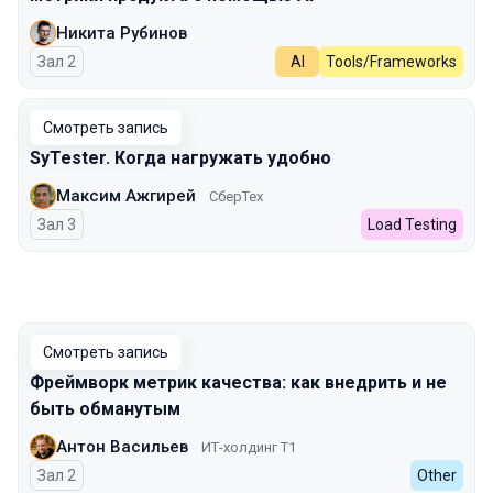
Никита Рубинов
Зал 2
AI
Tools/Frameworks
Смотреть запись
SyTester. Когда нагружать удобно
Максим Ажгирей
СберТех
Зал 3
Load Testing
Смотреть запись
Фреймворк метрик качества: как внедрить и не
быть обманутым
Антон Васильев
ИТ-холдинг Т1
Зал 2
Other