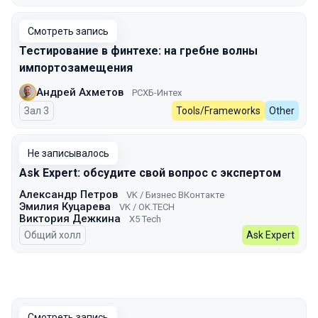
Смотреть запись
Тестирование в финтехе: на гребне волны
импортозамещения
Андрей Ахметов
РСХБ-Интех
Зал 3
Tools/Frameworks
Other
Не записывалось
Ask Expert: обсудите свой вопрос с экспертом
Александр Петров
VK / Бизнес ВКонтакте
Эмилия Куцарева
VK / ОK.TECH
Виктория Дежкина
X5 Tech
Общий холл
Ask Expert
Смотреть запись