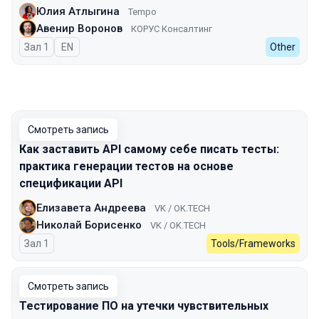
Юлия Атлыгина
Tempo
Авенир Воронов
КОРУС Консалтинг
Зал 1
На английском языке
EN
Other
Смотреть запись
Как заставить API самому себе писать тесты:
практика генерации тестов на основе
спецификации API
Елизавета Андреева
VK / OK.TECH
Николай Борисенко
VK / OK.TECH
Зал 1
Tools/Frameworks
Смотреть запись
Тестирование ПО на утечки чувствительных