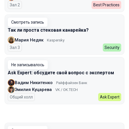
Зал 2
Best Practices
Смотреть запись
Так ли проста стековая канарейка?
Мария Недяк
Kaspersky
Зал 3
Security
Не записывалось
Ask Expert: обсудите свой вопрос с экспертом
Вадим Никитенко
Райффайзен Банк
Эмилия Куцарева
VK / ОK.TECH
Общий холл
Ask Expert