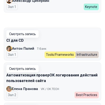
Александр Циберкин
Зал 1
Keynote
Смотреть запись
CI для CD
Антон Палий
Т-Банк
Зал 1
Tools/Frameworks
Infrastructure
Смотреть запись
Автоматизация проверОК логирования действий
пользователей сайта
Елена Пранова
VK / OK.TECH
Зал 2
Best Practices