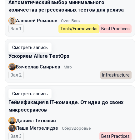
Автоматический выбор минимального
количества регрессионных тестов для релиза
Алексей Романов
Ozon Банк
Зал 1
Tools/Frameworks
Best Practices
Смотреть запись
Ускоряем Allure TestOps
Вячеслав Смирнов
Miro
Зал 2
Infrastructure
Смотреть запись
Геймификация в IT-команде. От идеи до своих
микросервисов
Даниил Тетюшин
Лаша Мегрелидзе
СберЗдоровье
Зал 3
Best Practices