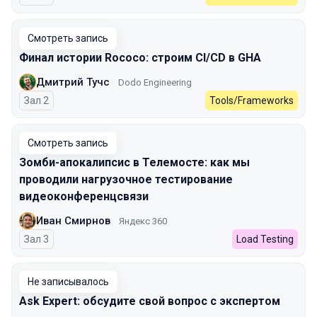
Смотреть запись
Финал истории Rococo: строим CI/CD в GHA
Дмитрий Тучс
Dodo Engineering
Зал 2
Tools/Frameworks
Смотреть запись
Зомби-апокалипсис в Телемосте: как мы
проводили нагрузочное тестирование
видеоконференцсвязи
Иван Смирнов
Яндекс 360
Зал 3
Load Testing
Не записывалось
Ask Expert: обсудите свой вопрос с экспертом